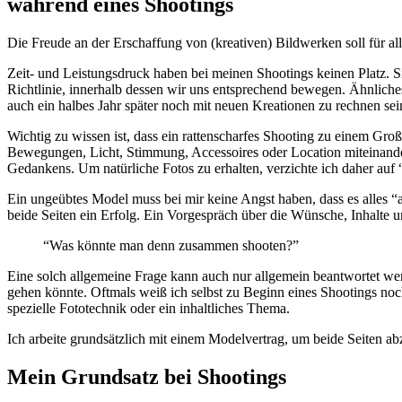
während eines Shootings
Die Freude an der Erschaffung von (kreativen) Bildwerken soll für all
Zeit- und Leistungsdruck haben bei meinen Shootings keinen Platz. Si
Richtlinie, innerhalb dessen wir uns entsprechend bewegen. Ähnliches
auch ein halbes Jahr später noch mit neuen Kreationen zu rechnen sei
Wichtig zu wissen ist, dass ein rattenscharfes Shooting zu einem Gr
Bewegungen, Licht, Stimmung, Accessoires oder Location miteinande
Gedankens. Um natürliche Fotos zu erhalten, verzichte ich daher au
Ein ungeübtes Model muss bei mir keine Angst haben, dass es alles “
beide Seiten ein Erfolg. Ein Vorgespräch über die Wünsche, Inhalte u
“Was könnte man denn zusammen shooten?”
Eine solch allgemeine Frage kann auch nur allgemein beantwortet we
gehen könnte. Oftmals weiß ich selbst zu Beginn eines Shootings noch
spezielle Fototechnik oder ein inhaltliches Thema.
Ich arbeite grundsätzlich mit einem Modelvertrag, um beide Seiten a
Mein Grundsatz bei Shootings