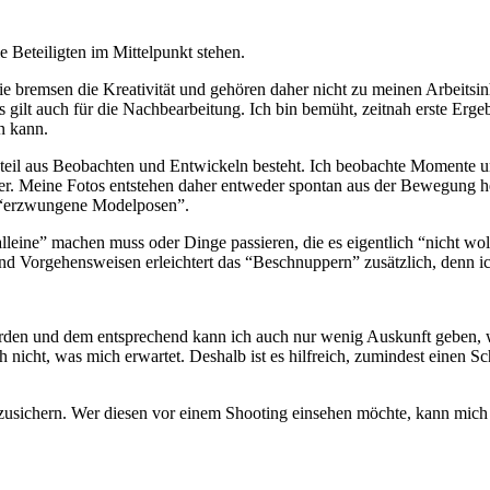
e Beteiligten im Mittelpunkt stehen.
e bremsen die Kreativität und gehören daher nicht zu meinen Arbeitsin
 gilt auch für die Nachbearbeitung. Ich bin bemüht, zeitnah erste Erge
n kann.
oßteil aus Beobachten und Entwickeln besteht. Ich beobachte Momente 
r. Meine Fotos entstehen daher entweder spontan aus der Bewegung he
f “erzwungene Modelposen”.
alleine” machen muss oder Dinge passieren, die es eigentlich “nicht 
nd Vorgehensweisen erleichtert das “Beschnuppern” zusätzlich, denn ic
rden und dem entsprechend kann ich auch nur wenig Auskunft geben, w
 nicht, was mich erwartet. Deshalb ist es hilfreich, zumindest einen S
bzusichern. Wer diesen vor einem Shooting einsehen möchte, kann mich