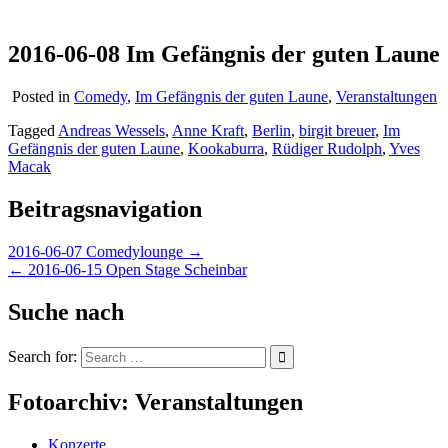
2016-06-08 Im Gefängnis der guten Laune
Posted in
Comedy
,
Im Gefängnis der guten Laune
,
Veranstaltungen
Tagged
Andreas Wessels
,
Anne Kraft
,
Berlin
,
birgit breuer
,
Im
Gefängnis der guten Laune
,
Kookaburra
,
Rüdiger Rudolph
,
Yves
Macak
Beitragsnavigation
2016-06-07 Comedylounge →
← 2016-06-15 Open Stage Scheinbar
Suche nach
Search for:
Fotoarchiv: Veranstaltungen
Konzerte