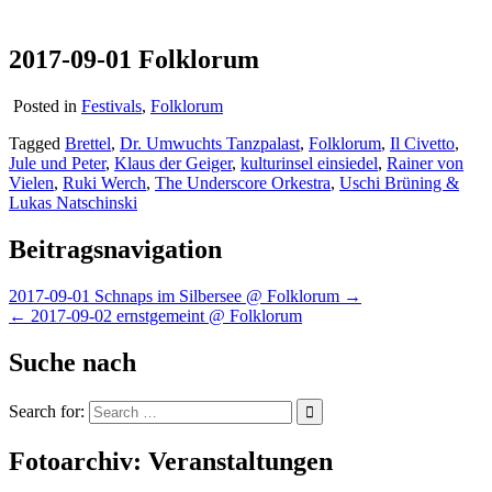
2017-09-01 Folklorum
Posted in
Festivals
,
Folklorum
Tagged
Brettel
,
Dr. Umwuchts Tanzpalast
,
Folklorum
,
Il Civetto
,
Jule und Peter
,
Klaus der Geiger
,
kulturinsel einsiedel
,
Rainer von
Vielen
,
Ruki Werch
,
The Underscore Orkestra
,
Uschi Brüning &
Lukas Natschinski
Beitragsnavigation
2017-09-01 Schnaps im Silbersee @ Folklorum →
← 2017-09-02 ernstgemeint @ Folklorum
Suche nach
Search for:
Fotoarchiv: Veranstaltungen