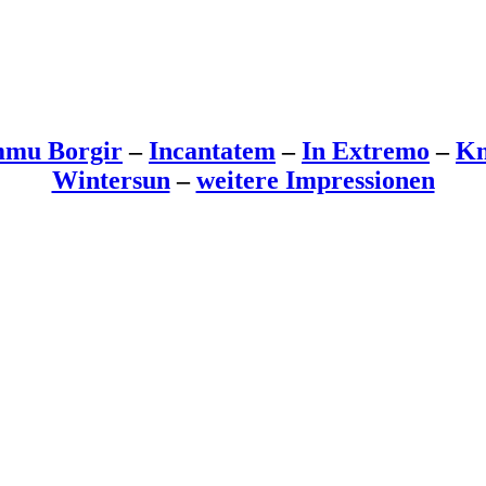
mu Borgir
–
Incantatem
–
In Extremo
–
Kn
Wintersun
–
weitere Impressionen