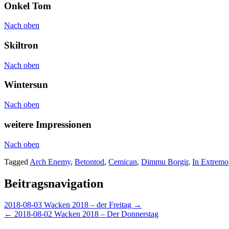
Onkel Tom
Nach oben
Skiltron
Nach oben
Wintersun
Nach oben
weitere Impressionen
Nach oben
Tagged
Arch Enemy
,
Betontod
,
Cemican
,
Dimmu Borgir
,
In Extremo
Beitragsnavigation
2018-08-03 Wacken 2018 – der Freitag →
← 2018-08-02 Wacken 2018 – Der Donnerstag