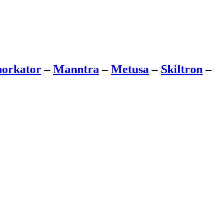
orkator
–
Manntra
–
Metusa
–
Skiltron
–