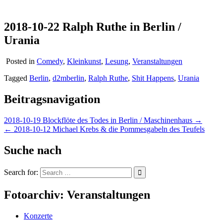
2018-10-22 Ralph Ruthe in Berlin /
Urania
Posted in
Comedy
,
Kleinkunst
,
Lesung
,
Veranstaltungen
Tagged
Berlin
,
d2mberlin
,
Ralph Ruthe
,
Shit Happens
,
Urania
Beitragsnavigation
2018-10-19 Blockflöte des Todes in Berlin / Maschinenhaus →
← 2018-10-12 Michael Krebs & die Pommesgabeln des Teufels
Suche nach
Search for:
Fotoarchiv: Veranstaltungen
Konzerte