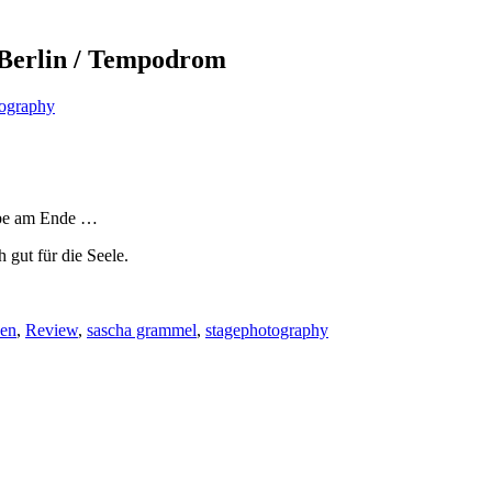
 Berlin / Tempodrom
ography
abe am Ende …
gut für die Seele.
nen
,
Review
,
sascha grammel
,
stagephotography