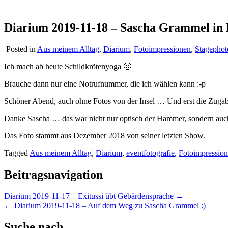
Diarium 2019-11-18 – Sascha Grammel in
Posted in
Aus meinem Alltag
,
Diarium
,
Fotoimpressionen
,
Stagephot
Ich mach ab heute Schildkrötenyoga 🙂
Brauche dann nur eine Notrufnummer, die ich wählen kann :-p
Schöner Abend, auch ohne Fotos von der Insel … Und erst die Zug
Danke Sascha … das war nicht nur optisch der Hammer, sondern auch 
Das Foto stammt aus Dezember 2018 von seiner letzten Show.
Tagged
Aus meinem Alltag
,
Diarium
,
eventfotografie
,
Fotoimpressio
Beitragsnavigation
Diarium 2019-11-17 – Exitussi übt Gebärdensprache →
← Diarium 2019-11-18 – Auf dem Weg zu Sascha Grammel :)
Suche nach