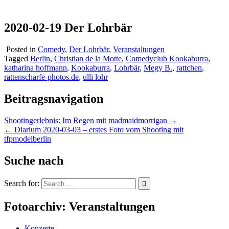
2020-02-19 Der Lohrbär
Posted in
Comedy
,
Der Lohrbär
,
Veranstaltungen
Tagged
Berlin
,
Christian de la Motte
,
Comedyclub Kookaburra
,
katharina hoffmann
,
Kookaburra
,
Lohrbär
,
Megy B.
,
rattchen
,
rattenscharfe-photos.de
,
ulli lohr
Beitragsnavigation
Shootingerlebnis: Im Regen mit madmaidmorrigan →
← Diarium 2020-03-03 – erstes Foto vom Shooting mit
tfpmodelberlin
Suche nach
Search for:
Fotoarchiv: Veranstaltungen
Konzerte