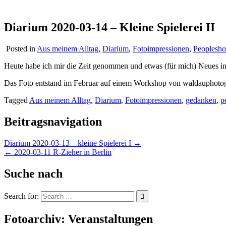
Diarium 2020-03-14 – Kleine Spielerei II
Posted in
Aus meinem Alltag
,
Diarium
,
Fotoimpressionen
,
Peoplesho
Heute habe ich mir die Zeit genommen und etwas (für mich) Neues in 
Das Foto entstand im Februar auf einem Workshop von waldauphoto
Tagged
Aus meinem Alltag
,
Diarium
,
Fotoimpressionen
,
gedanken
,
p
Beitragsnavigation
Diarium 2020-03-13 – kleine Spielerei I →
← 2020-03-11 R-Zieher in Berlin
Suche nach
Search for:
Fotoarchiv: Veranstaltungen