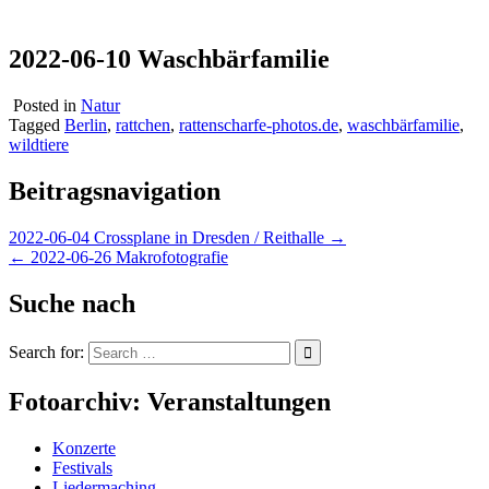
2022-06-10 Waschbärfamilie
Posted in
Natur
Tagged
Berlin
,
rattchen
,
rattenscharfe-photos.de
,
waschbärfamilie
,
wildtiere
Beitragsnavigation
2022-06-04 Crossplane in Dresden / Reithalle →
← 2022-06-26 Makrofotografie
Suche nach
Search for:
Fotoarchiv: Veranstaltungen
Konzerte
Festivals
Liedermaching