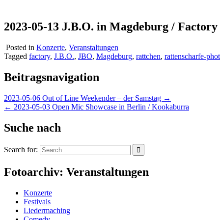
2023-05-13 J.B.O. in Magdeburg / Factory
Posted in
Konzerte
,
Veranstaltungen
Tagged
factory
,
J.B.O.
,
JBO
,
Magdeburg
,
rattchen
,
rattenscharfe-pho
Beitragsnavigation
2023-05-06 Out of Line Weekender – der Samstag →
← 2023-05-03 Open Mic Showcase in Berlin / Kookaburra
Suche nach
Search for:
Fotoarchiv: Veranstaltungen
Konzerte
Festivals
Liedermaching
Comedy