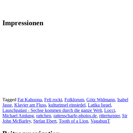
Impressionen
Tagged
Fat Kahoona
,
Feli rockt
,
Folklorum
,
Götz Widmann
,
Isabel
Jasse
,
Klavier am Fluss
,
kulturinsel einsiedel
,
Latika Israel
,
Lauschpalast - Sechse kommen durch die ganze Welt
,
Locci
,
Michael Amlung
,
rattchen
,
rattenscharfe-photos.de
,
ritterturnier
,
Sir
John McBarley
,
Stefan Ebert
,
Tooth of a Lion
,
VagabunT