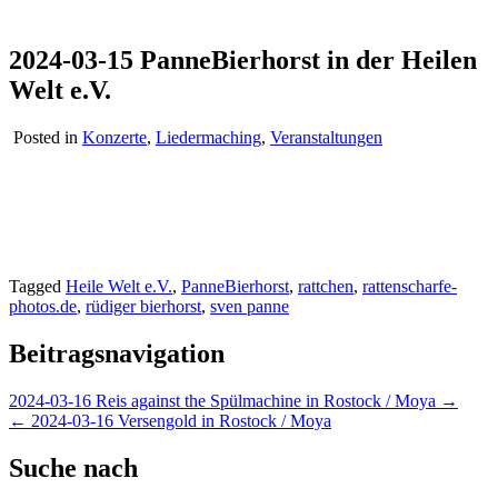
2024-03-15 PanneBierhorst in der Heilen
Welt e.V.
Posted in
Konzerte
,
Liedermaching
,
Veranstaltungen
Tagged
Heile Welt e.V.
,
PanneBierhorst
,
rattchen
,
rattenscharfe-
photos.de
,
rüdiger bierhorst
,
sven panne
Beitragsnavigation
2024-03-16 Reis against the Spülmachine in Rostock / Moya →
← 2024-03-16 Versengold in Rostock / Moya
Suche nach