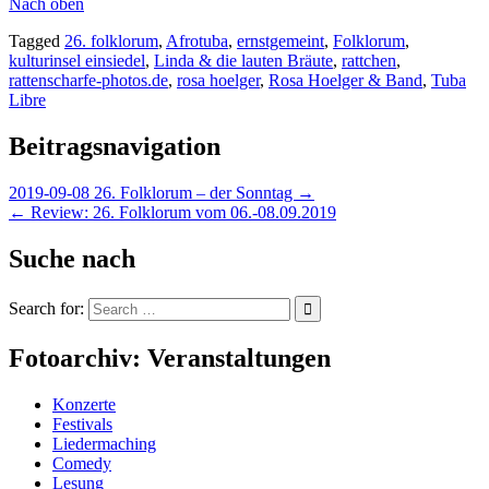
Nach oben
Tagged
26. folklorum
,
Afrotuba
,
ernstgemeint
,
Folklorum
,
kulturinsel einsiedel
,
Linda & die lauten Bräute
,
rattchen
,
rattenscharfe-photos.de
,
rosa hoelger
,
Rosa Hoelger & Band
,
Tuba
Libre
Beitragsnavigation
2019-09-08 26. Folklorum – der Sonntag →
← Review: 26. Folklorum vom 06.-08.09.2019
Suche nach
Search for:
Fotoarchiv: Veranstaltungen
Konzerte
Festivals
Liedermaching
Comedy
Lesung