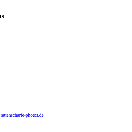
us
,
rattenscharfe-photos.de