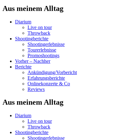
Aus meinem Alltag
Diarium
Live on tour
Throwback
Shootingberichte
Shootingerlebnisse
Tourerlebnisse
Promoshootings
Vorher – Nachher
Berichte
Ankündigung/Vorbericht
Erfahrungsberichte
Onlinekonzerte & Co
Reviews
Aus meinem Alltag
Diarium
Live on tour
Throwback
Shootingberichte
Shootingerlebnisse