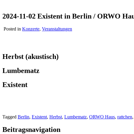
2024-11-02 Existent in Berlin / ORWO Ha
Posted in
Konzerte
,
Veranstaltungen
Herbst (akustisch)
Lumbematz
Existent
Tagged
Berlin
,
Existent
,
Herbst
,
Lumbematz
,
ORWO Haus
,
rattchen
Beitragsnavigation