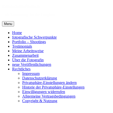
Skip
Rattenscharfe-Photos.de
to
.: als Erinnerung für die Ewigkeit :.
content
Menu
Home
fotografische Schwerpunkte
Portfolio – Shootings
Testimonials
Meine Arbeitsweise
Zusammenarbeit
Über die Fotografin
neue Veröffentlichungen
Rechtliches
Impressum
Datenschutzerklärung
Privatsphäre-Einstellungen ändern
Historie der Privatsphäre-Einstellungen
Einwilligungen widerrufen
Allgemeine Vertragsbedingungen
Copyright & Nutzung