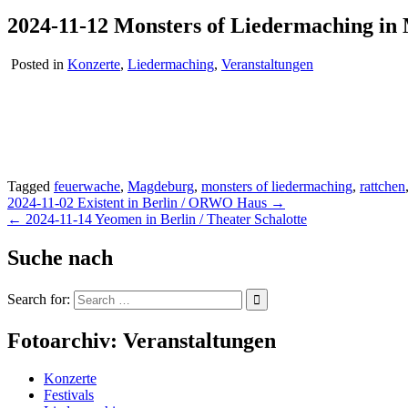
2024-11-12 Monsters of Liedermaching in
Posted in
Konzerte
,
Liedermaching
,
Veranstaltungen
Tagged
feuerwache
,
Magdeburg
,
monsters of liedermaching
,
rattchen
Beitragsnavigation
2024-11-02 Existent in Berlin / ORWO Haus →
← 2024-11-14 Yeomen in Berlin / Theater Schalotte
Suche nach
Search for:
Fotoarchiv: Veranstaltungen
Konzerte
Festivals