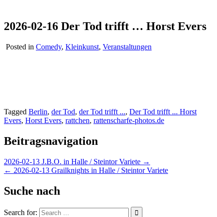
2026-02-16 Der Tod trifft … Horst Evers
Posted in
Comedy
,
Kleinkunst
,
Veranstaltungen
Tagged
Berlin
,
der Tod
,
der Tod trifft ...
,
Der Tod trifft ... Horst
Evers
,
Horst Evers
,
rattchen
,
rattenscharfe-photos.de
Beitragsnavigation
2026-02-13 J.B.O. in Halle / Steintor Variete →
← 2026-02-13 Grailknights in Halle / Steintor Variete
Suche nach
Search for: