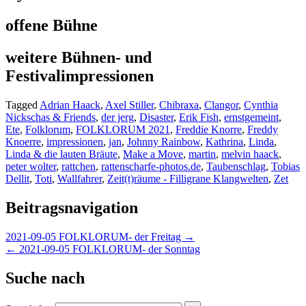
offene Bühne
weitere Bühnen- und
Festivalimpressionen
Tagged
Adrian Haack
,
Axel Stiller
,
Chibraxa
,
Clangor
,
Cynthia
Nickschas & Friends
,
der jerg
,
Disaster
,
Erik Fish
,
ernstgemeint
,
Ete
,
Folklorum
,
FOLKLORUM 2021
,
Freddie Knorre
,
Freddy
Knoerre
,
impressionen
,
jan
,
Johnny Rainbow
,
Kathrina
,
Linda
,
Linda & die lauten Bräute
,
Make a Move
,
martin
,
melvin haack
,
peter wolter
,
rattchen
,
rattenscharfe-photos.de
,
Taubenschlag
,
Tobias
Dellit
,
Toti
,
Wallfahrer
,
Zeit(t)räume - Filligrane Klangwelten
,
Zet
Beitragsnavigation
2021-09-05 FOLKLORUM- der Freitag →
← 2021-09-05 FOLKLORUM- der Sonntag
Suche nach